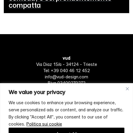
compatta
vud
Via Diaz 15/a - 34124 - Trieste
Tel: +39 040 46 12 452
info@vud-design.com
P.iva 03400270272
We value your privacy
We use cookies to enhance your browsing experience,
Privacy Policy
Cookie policy
Termini di Servizio
serve personalized ads or content, and analyze our traffic.
By clicking "Accept All", you consent to our use of
cookies.
Politica sui cookie
[mc4wp_form id="4697"]